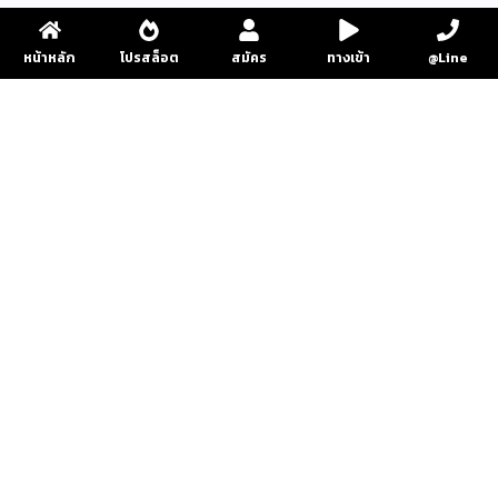
หน้าหลัก
โปรสล็อต
สมัคร
ทางเข้า
@Line