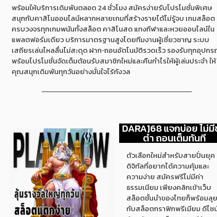
พร้อมให้บริการเดิมพันตลอด 24 ชั่วโมง สมัครง่ายรับโปรโมชั่นพิเศษ
สนุกกับคาสิโนออนไลน์หลากหลายเกมที่สร้างรายได้ไม่รู้จบ เกมสล็อต
ครบวงจรทุกเกมพนันทั้งสล็อต คาสิโนสด แทงกีฬาและหวยออนไลน์ใน
แพลตฟอร์มเดียว บริการมาตรฐานสูงโดยทีมงานผู้เชี่ยวชาญ ระบบ
เสถียรเล่นไหลลื่นไม่สะดุด ฝาก‑ถอนอัตโนมัติรวดเร็ว รองรับทุกอุปกร
พร้อมโปรโมชั่นจัดเต็มต้อนรับสมาชิกใหม่และคืนกำไรให้ผู้เล่นประจำ ให้
คุณสนุกเดิมพันทุกวันอย่างมั่นใจไร้กังวล
DARA168 แจกบ่อย ไม่มีข
ต่ำ ถอนเต็มทันที
ตัวเลือกใหม่สำหรับสายปั่นยุค
ดิจิทัลที่อยากได้ความคุ้มและ
ความง่าย สมัครฟรีไม่มีค่า
ธรรมเนียม เพียงคลิกเข้าเว็บ
สล็อตชั้นนำของไทยก็พร้อมลุ
กับสล็อตกราฟิกพรีเมียม ดีไซน