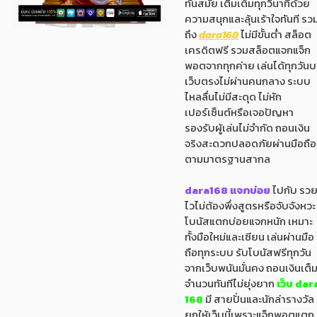
ทันสมัย เติมเต็มทุกวินาทีด้วย
ความสนุกและลุ้นเร้าใจทันที รว
ถึง
dara168
ไม่มีขั้นต่ำ สล็อต
เครดิตฟรี รวมสล็อตแจกแจ็ก
พอตจากทุกค่าย เล่นได้ทุกวัน
เว็บตรงไม่ผ่านคนกลาง ระบบ
ไหลลื่นไม่มีสะดุด ไม่หัก
เปอร์เซ็นต์หรือเจอปัญหา
รองรับผู้เล่นไม่จำกัด ถอนเงิน
จริงสะดวกปลอดภัยผ่านมือถือ
ตามมาตรฐานสากล
dara168 แจกบ่อย
ไปกับ รว
ไวไม่ต้องพึ่งสูตรหรือจับจังหวะ
โบนัสแตกบ่อยแจกหนัก เหมาะ
ทั้งมือใหม่และเซียน เล่นผ่านมือ
ถือทุกระบบ รับโบนัสฟรีทุกวัน
จากเว็บพนันมั่นคง ถอนเงินเต็
จำนวนทันทีไม่ยุ่งยาก
เว็บ dar
168
มี สายปั่นและนักล่ารางวัล
ยกให้เว็บนี้เพราะแจ็กพอตแตก