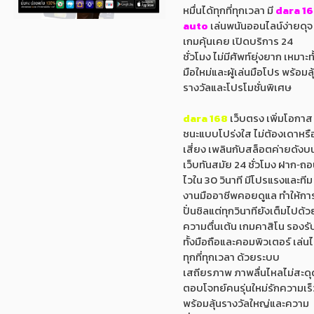
หมื่นได้ทุกที่ทุกเวลา มี
dara 1
auto
เล่นพนันออนไลน์ง่ายดุจ
เกมคุ้นเคย เปิดบริการ 24
ชั่วโมง ไม่มีศัพท์ยุ่งยาก เหมาะทั
มือใหม่และผู้เล่นมือโปร พร้อมลุ
รางวัลและโปรโมชั่นพิเศษ
dara 168
เว็บตรง เพิ่มโอกาส
ชนะแบบโปร่งใส ไม่ต้องเดาหรื
เสี่ยง เพลินกับสล็อตค่ายดังบ
เว็บทันสมัย 24 ชั่วโมง ฝาก‑ถ
ไวใน 30 วินาที มีโปรแรงและทีม
งานมืออาชีพคอยดูแล ทำให้กา
ปั่นชิลแต่ทุกวินาทียังเต็มไปด้ว
ความตื่นเต้น เกมคาสิโน รองรั
ทั้งมือถือและคอมพิวเตอร์ เล่นไ
ทุกที่ทุกเวลา ด้วยระบบ
เสถียรภาพ ภาพลื่นไหลไม่สะดุ
ตอบโจทย์คนรุ่นใหม่รักความเร็
พร้อมลุ้นรางวัลใหญ่และความ